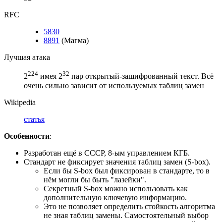
RFC
5830
8891
(Магма)
Лучшая атака
224
32
2
имея 2
пар открытый-зашифрованный текст. Всё
очень сильно зависит от используемых таблиц замен
Wikipedia
статья
Особенности
:
Разработан ещё в СССР, 8-ым управлением КГБ.
Стандарт не фиксирует значения таблиц замен (S-box).
Если бы S-box был фиксирован в стандарте, то в
нём могли бы быть "лазейки".
Секретный S-box можно использовать как
дополнительную ключевую информацию.
Это не позволяет определить стойкость алгоритма
не зная таблиц замены. Самостоятельный выбор