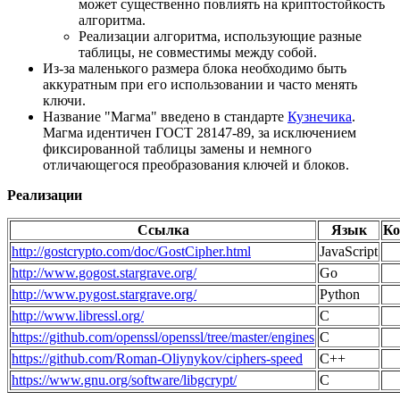
может существенно повлиять на криптостойкость
алгоритма.
Реализации алгоритма, использующие разные
таблицы, не совместимы между собой.
Из-за маленького размера блока необходимо быть
аккуратным при его использовании и часто менять
ключи.
Название "Магма" введено в стандарте
Кузнечика
.
Магма идентичен ГОСТ 28147-89, за исключением
фиксированной таблицы замены и немного
отличающегося преобразования ключей и блоков.
Реализации
Ссылка
Язык
Ко
http://gostcrypto.com/doc/GostCipher.html
JavaScript
http://www.gogost.stargrave.org/
Go
http://www.pygost.stargrave.org/
Python
http://www.libressl.org/
C
https://github.com/openssl/openssl/tree/master/engines
C
https://github.com/Roman-Oliynykov/ciphers-speed
C++
https://www.gnu.org/software/libgcrypt/
C