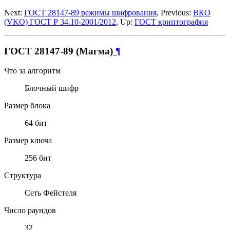
Next:
ГОСТ 28147-89 режимы шифрования
, Previous:
ВКО
(VKO) ГОСТ Р 34.10-2001/2012
, Up:
ГОСТ криптография
ГОСТ 28147-89 (Магма)
¶
Что за алгоритм
Блочный шифр
Размер блока
64 бит
Размер ключа
256 бит
Структура
Сеть Фейстеля
Число раундов
32